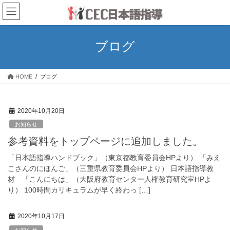
コ
ナ
ン
ビ
テ
ゲ
ン
ー
ブログ
ツ
シ
へ
ョ
ス
ン
HOME
ブログ
キ
に
ッ
移
プ
動
2020年10月20日
お知らせ
参考資料をトップページに追加しました。
「日本語指導ハンドブック」（東京都教育委員会HPより） 「みえ
こさんのにほんご」（三重県教育委員会HPより） 日本語指導教
材 「こんにちは」（大阪府教育センター人権教育研究室HPよ
り） 100時間カリキュラムが早く終わっ […]
2020年10月17日
お知らせ