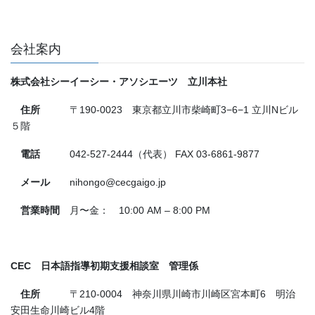
ペ
ペ
の
ー
ー
ペ
ジ
ジ
ー
会社案内
ジ
株式会社シーイーシー・アソシエーツ 立川本社
送
り
住所
〒190-0023 東京都立川市柴崎町3−6−1 立川Nビル
５階
電話
042-527-2444（代表） FAX 03-6861-9877
メール
nihongo@cecgaigo.jp
営業時間
月〜金： 10:00 AM – 8:00 PM
CEC 日本語指導初期支援相談室 管理係
住所
〒210-0004 神奈川県川崎市川崎区宮本町6 明治
安田生命川崎ビル4階