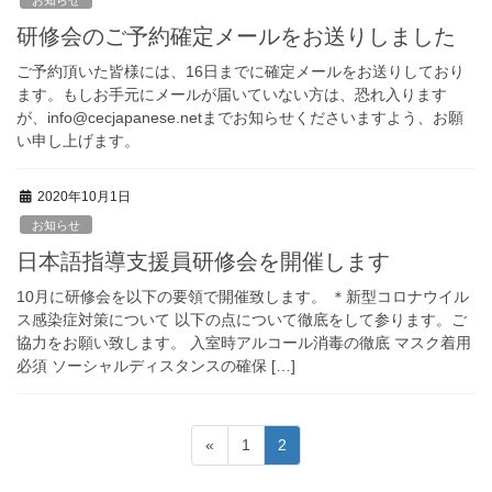
研修会のご予約確定メールをお送りしました
ご予約頂いた皆様には、16日までに確定メールをお送りしており
ます。もしお手元にメールが届いていない方は、恐れ入ります
が、info@cecjapanese.netまでお知らせくださいますよう、お願
い申し上げます。
2020年10月1日
お知らせ
日本語指導支援員研修会を開催します
10月に研修会を以下の要領で開催致します。 ＊新型コロナウイル
ス感染症対策について 以下の点について徹底をして参ります。ご
協力をお願い致します。 入室時アルコール消毒の徹底 マスク着用
必須 ソーシャルディスタンスの確保 […]
投
固
固
«
1
2
稿
定
定