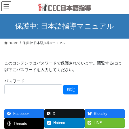
コ
ナ
ン
ビ
テ
ゲ
ン
ー
保護中: 日本語指導マニュアル
ツ
シ
へ
ョ
ス
ン
HOME
保護中: 日本語指導マニュアル
キ
に
ッ
移
プ
動
このコンテンツはパスワードで保護されています。閲覧するには
以下にパスワードを入力してください。
パスワード:
Facebook
X
Bluesky
Hatena
LINE
Threads